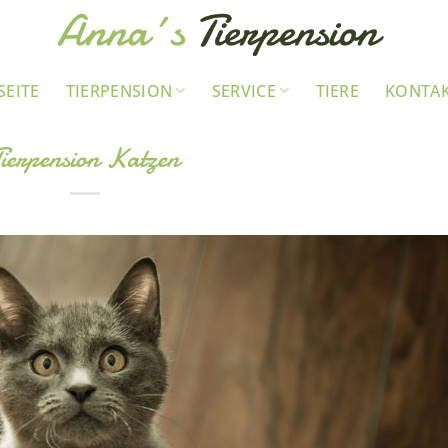
SEITE
TIERPENSION
SERVICE
TIERE
KONTA
Tierpension Katzen