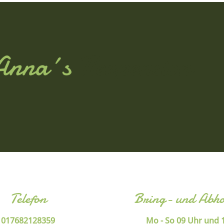
Telefon
Bring- und Abho
017682128359
Mo - So 09 Uhr und 