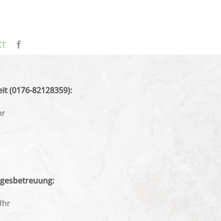
KT
it (0176-82128359):
hr
agesbetreuung:
Uhr